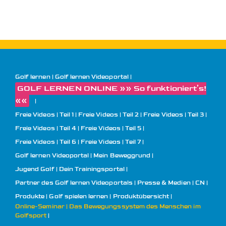
Golf lernen
Golf lernen Videoportal
GOLF LERNEN ONLINE »» So funktioniert’s!
««
Freie Videos | Teil 1
Freie Videos | Teil 2
Freie Videos | Teil 3
Freie Videos | Teil 4
Freie Videos | Teil 5
Freie Videos | Teil 6
Freie Videos | Teil 7
Golf lernen Videoportal | Mein Beweggrund
Jugend Golf | Dein Trainingsportal
Partner des Golf lernen Videoportals
Presse & Medien
CN
Produkte
Golf spielen lernen | Produktübersicht
Online-Seminar | Das Bewegungssystem des Menschen im
Golfsport