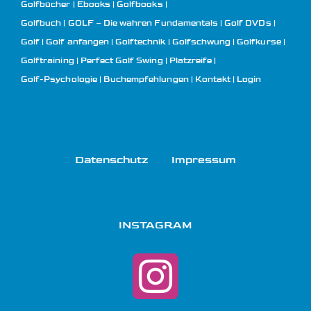
Golfbücher | Ebooks | Golfbooks
Golfbuch | GOLF – Die wahren Fundamentals
Golf DVDs
Golf
Golf anfangen
Golftechnik
Golfschwung
Golfkurse
Golftraining
Perfect Golf Swing
Platzreife
Golf-Psychologie
Buchempfehlungen
Kontakt
Login
Datenschutz
Impressum
INSTAGRAM