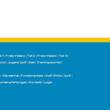
l 1
Freie Videos | Teil 2
Freie Videos | Teil 3
rund
Jugend Golf | Dein Trainingsportal
 – Die wahren Fundamentals
Golf DVDs
Golf
uchempfehlungen
Kontakt
Login