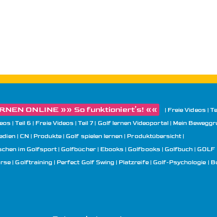
NEN ONLINE »» So funktioniert’s! ««
Freie Videos | Tei
eos | Teil 6
Freie Videos | Teil 7
Golf lernen Videoportal | Mein Bewegg
edien
CN
Produkte
Golf spielen lernen | Produktübersicht
chen im Golfsport
Golfbücher | Ebooks | Golfbooks
Golfbuch | GOLF
urse
Golftraining
Perfect Golf Swing
Platzreife
Golf-Psychologie
B