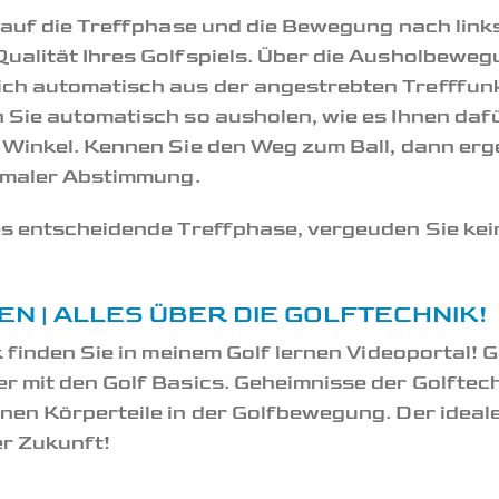
s auf die Treffphase und die Bewegung nach link
Qualität Ihres Golfspiels. Über die Ausholbewe
ch automatisch aus der angestrebten Trefffunkt
n Sie automatisch so ausholen, wie es Ihnen da
n Winkel. Kennen Sie den Weg zum Ball, dann erg
timaler Abstimmung.
les entscheidende Treffphase, vergeuden Sie kei
N | ALLES ÜBER DIE GOLFTECHNIK!
ik finden Sie in meinem Golf lernen Videoportal!
er mit den Golf Basics. Geheimnisse der Golftec
lnen Körperteile in der Golfbewegung. Der idea
er Zukunft!