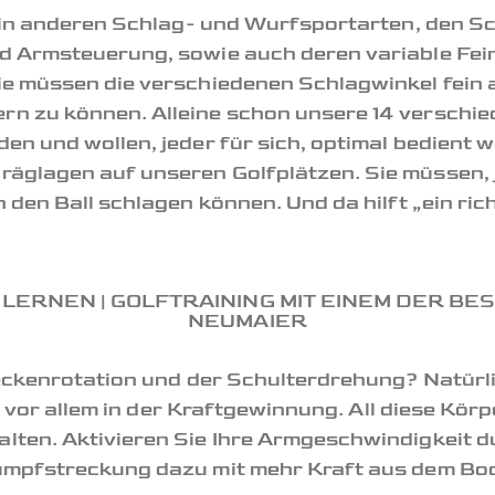
h in anderen Schlag- und Wurfsportarten, den Sc
d Armsteuerung, sowie auch deren variable Fein
e müssen die verschiedenen Schlagwinkel fein 
n zu können. Alleine schon unsere 14 verschie
en und wollen, jeder für sich, optimal bedient
glagen auf unseren Golfplätzen. Sie müssen, je
 den Ball schlagen können. Und da hilft „ein ric
eckenrotation und der Schulterdrehung? Natürlic
g, vor allem in der Kraftgewinnung. All diese Körp
lten. Aktivieren Sie Ihre Armgeschwindigkeit d
umpfstreckung dazu mit mehr Kraft aus dem Bo