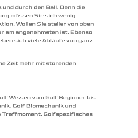
s und durch den Ball. Denn die
gung müssen Sie sich wenig
ion. Wollen Sie steiler von oben
für am angenehmsten ist. Ebenso
eben sich viele Abläufe von ganz
ne Zeit mehr mit störenden
 Golf Wissen vom Golf Beginner bis
hnik. Golf Biomechanik und
le Treffmoment. Golfspezifisches