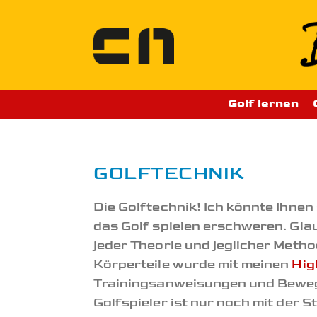
Zum
Inhalt
springen
Golf lernen
GOLFTECHNIK
Die Golftechnik! Ich könnte Ihne
das Golf spielen erschweren. Glau
jeder Theorie und jeglicher Met
Körperteile wurde mit meinen
Hig
Trainingsanweisungen und Bewegu
Golfspieler ist nur noch mit der 