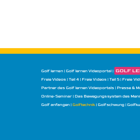
GOLF LER
Golf lernen
Golf lernen Videoportal
Freie Videos | Teil 4
Freie Videos | Teil 5
Freie Vid
Partner des Golf lernen Videoportals
Presse & M
Online-Seminar | Das Bewegungssystem des Mens
Golf anfangen
Golftechnik
Golfschwung
Golfk