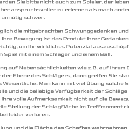
den Sie bitte nicht auch zum Spieler, der lebe
cher anspruchsvoller zu erlernen als mach ander
 unnötig schwer.
 täglich die mitgebrachten Schwunggedanken und
 Ihre Bewegung ist das Produkt Ihrer Gedanken
chtig, um Ihr wirkliches Potenzial auszuschöpfe
 Spiel mit einem Schläger und einem Ball.
ung auf Nebensächlichkeiten wie z.B. auf Ihrem 
er Ebene des Schlägers, dann greifen Sie sta
das Wesentliche. Man kann mit viel Übung solch
lle und die beliebige Verfügbarkeit der Schläge 
und Ihre volle Aufmerksamkeit nicht auf die Bew
die Stellung der Schlagfläche im Treffmoment r
bei leider verloren.
llung und die Fläche des Schaftes wahrnehmen,