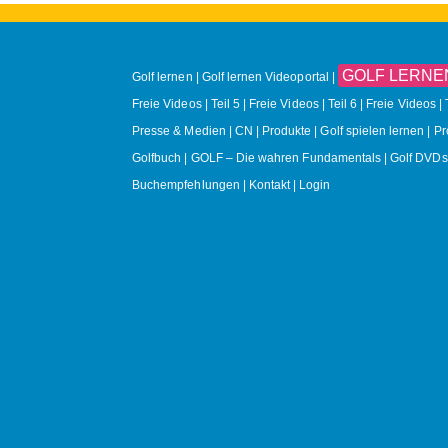
GOLF LERNEN O
Golf lernen
Golf lernen Videoportal
Freie Videos | Teil 5
Freie Videos | Teil 6
Freie Videos | 
Presse & Medien
CN
Produkte
Golf spielen lernen | P
Golfbuch | GOLF – Die wahren Fundamentals
Golf DVDs
Buchempfehlungen
Kontakt
Login