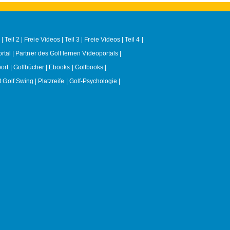
| Teil 2
Freie Videos | Teil 3
Freie Videos | Teil 4
rtal
Partner des Golf lernen Videoportals
ort
Golfbücher | Ebooks | Golfbooks
t Golf Swing
Platzreife
Golf-Psychologie