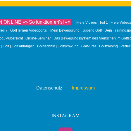
NLINE »» So funktioniert’s! ««
Freie Videos | Teil 1
Freie Videos 
Teil 7
Golf lernen Videoportal | Mein Beweggrund
Jugend Golf | Dein Trainingspo
roduktübersicht
Online-Seminar | Das Bewegungssystem des Menschen im Golfsp
Golf
Golf anfangen
Golftechnik
Golfschwung
Golfkurse
Golftraining
Perfec
Datenschutz
Impressum
INSTAGRAM