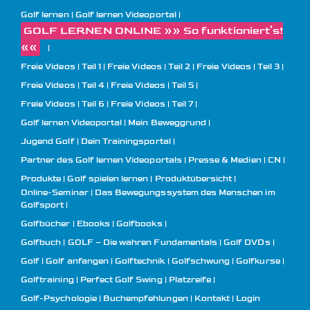
Golf lernen
Golf lernen Videoportal
GOLF LERNEN ONLINE »» So funktioniert’s!
««
Freie Videos | Teil 1
Freie Videos | Teil 2
Freie Videos | Teil 3
Freie Videos | Teil 4
Freie Videos | Teil 5
Freie Videos | Teil 6
Freie Videos | Teil 7
Golf lernen Videoportal | Mein Beweggrund
Jugend Golf | Dein Trainingsportal
Partner des Golf lernen Videoportals
Presse & Medien
CN
Produkte
Golf spielen lernen | Produktübersicht
Online-Seminar | Das Bewegungssystem des Menschen im
Golfsport
Golfbücher | Ebooks | Golfbooks
Golfbuch | GOLF – Die wahren Fundamentals
Golf DVDs
Golf
Golf anfangen
Golftechnik
Golfschwung
Golfkurse
Golftraining
Perfect Golf Swing
Platzreife
Golf-Psychologie
Buchempfehlungen
Kontakt
Login