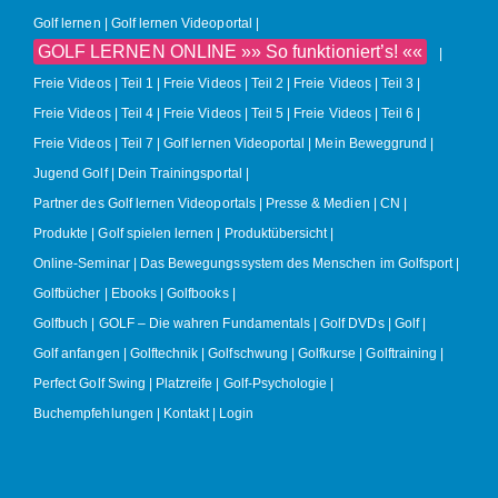
Golf lernen
Golf lernen Videoportal
GOLF LERNEN ONLINE »» So funktioniert’s! ««
Freie Videos | Teil 1
Freie Videos | Teil 2
Freie Videos | Teil 3
Freie Videos | Teil 4
Freie Videos | Teil 5
Freie Videos | Teil 6
Freie Videos | Teil 7
Golf lernen Videoportal | Mein Beweggrund
Jugend Golf | Dein Trainingsportal
Partner des Golf lernen Videoportals
Presse & Medien
CN
Produkte
Golf spielen lernen | Produktübersicht
Online-Seminar | Das Bewegungssystem des Menschen im Golfsport
Golfbücher | Ebooks | Golfbooks
Golfbuch | GOLF – Die wahren Fundamentals
Golf DVDs
Golf
Golf anfangen
Golftechnik
Golfschwung
Golfkurse
Golftraining
Perfect Golf Swing
Platzreife
Golf-Psychologie
Buchempfehlungen
Kontakt
Login