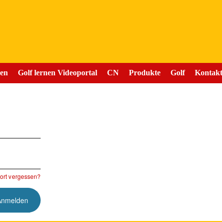
nen
Golf lernen Videoportal
CN
Produkte
Golf
Kontak
rt vergessen?