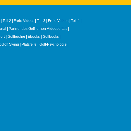
| Teil 2
Freie Videos | Teil 3
Freie Videos | Teil 4
rtal
Partner des Golf lernen Videoportals
ort
Golfbücher | Ebooks | Golfbooks
t Golf Swing
Platzreife
Golf-Psychologie