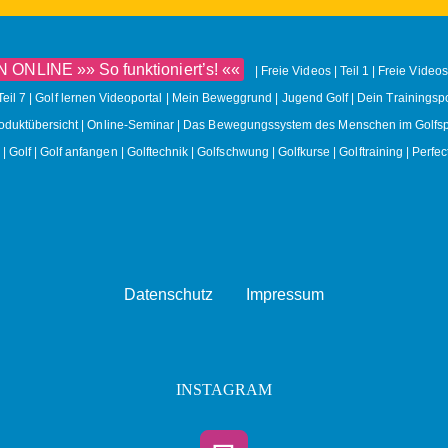
NLINE »» So funktioniert’s! ««
Freie Videos | Teil 1
Freie Videos 
Teil 7
Golf lernen Videoportal | Mein Beweggrund
Jugend Golf | Dein Trainingspo
roduktübersicht
Online-Seminar | Das Bewegungssystem des Menschen im Golfsp
Golf
Golf anfangen
Golftechnik
Golfschwung
Golfkurse
Golftraining
Perfec
Datenschutz
Impressum
INSTAGRAM