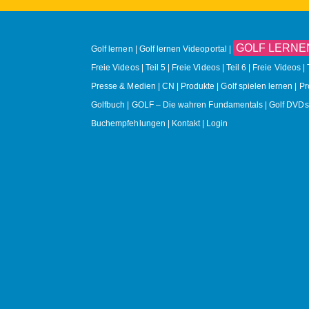
GOLF LERNEN O
Golf lernen
Golf lernen Videoportal
Freie Videos | Teil 5
Freie Videos | Teil 6
Freie Videos | 
Presse & Medien
CN
Produkte
Golf spielen lernen | P
Golfbuch | GOLF – Die wahren Fundamentals
Golf DVDs
Buchempfehlungen
Kontakt
Login