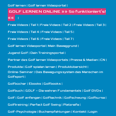
Golf lernen
Golf lernen Videoportal
GOLF LERNEN ONLINE »» So funktioniert’s!
««
Freie Videos | Teil 1
Freie Videos | Teil 2
Freie Videos | Teil 3
Freie Videos | Teil 4
Freie Videos | Teil 5
Freie Videos | Teil 6
Freie Videos | Teil 7
Golf lernen Videoportal | Mein Beweggrund
Jugend Golf | Dein Trainingsportal
Partner des Golf lernen Videoportals
Presse & Medien
CN
Produkte
Golf spielen lernen | Produktübersicht
Online-Seminar | Das Bewegungssystem des Menschen im
Golfsport
Golfbücher | Ebooks | Golfbooks
Golfbuch | GOLF – Die wahren Fundamentals
Golf DVDs
Golf
Golf anfangen
Golftechnik
Golfschwung
Golfkurse
Golftraining
Perfect Golf Swing
Platzreife
Golf-Psychologie
Buchempfehlungen
Kontakt
Login