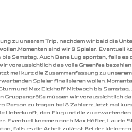
ng zu unserem Trip, nachdem wir bald die Unter
 wollen.Momentan sind wir 9 Spieler. Eventuell 
bis Samstag. Auch Bene Lug spontan, falls es di
ir voraussichtlich das volle Greenfee bezahlen
etzt mal kurz die Zusammenfassung zu unserem 
rwartenden Spieler finalisieren wollen.Momentan
Sturm und Max Eickhoff Mittwoch bis Samstag. 
eren Gruppengröße müssen wir voraussichtlich da
ro Person zu tragen bei 8 Zahlern:Jetzt mal k
e Unterkunft, den Flug und die zu erwartenden S
er. Eventuell kommen noch Max Höfler, Laurin 
an, falls es die Arbeit zulässt.Bei der kleiner