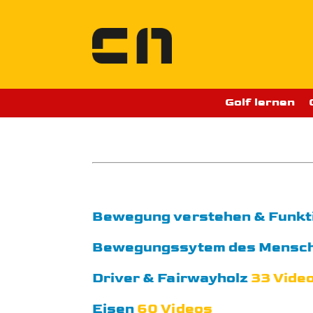
Zum
Inhalt
springen
Golf lernen
Bewegung verstehen & Funkt
Bewegungssytem des Mensc
Driver & Fairwayholz
33 Vide
Eisen
60 Videos