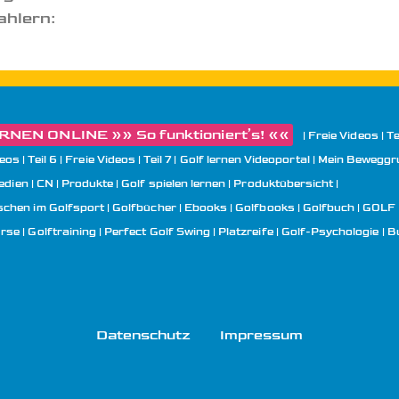
ahlern:
NEN ONLINE »» So funktioniert’s! ««
Freie Videos | Tei
eos | Teil 6
Freie Videos | Teil 7
Golf lernen Videoportal | Mein Bewegg
edien
CN
Produkte
Golf spielen lernen | Produktübersicht
chen im Golfsport
Golfbücher | Ebooks | Golfbooks
Golfbuch | GOLF
urse
Golftraining
Perfect Golf Swing
Platzreife
Golf-Psychologie
B
Datenschutz
Impressum