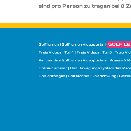
sind pro Person zu tragen bei 8 Z
GOLF LER
Golf lernen
Golf lernen Videoportal
Freie Videos | Teil 4
Freie Videos | Teil 5
Freie Vid
Partner des Golf lernen Videoportals
Presse & M
Online-Seminar | Das Bewegungssystem des Mens
Golf anfangen
Golftechnik
Golfschwung
Golfk