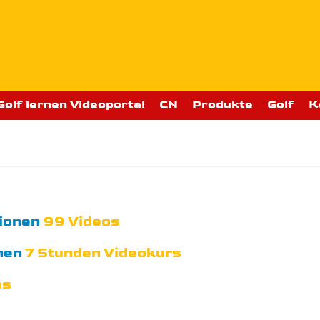
Golf lernen Videoportal
CN
Produkte
Golf
K
ionen
99 Videos
hen
7 Stunden Videokurs
os