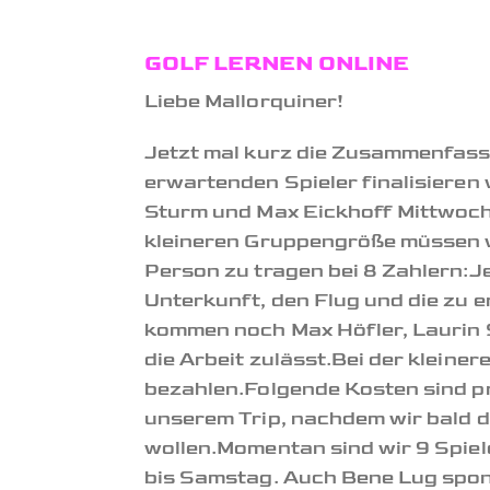
GOLF LERNEN ONLINE
Liebe Mallorquiner!
Jetzt mal kurz die Zusammenfassu
erwartenden Spieler finalisieren
Sturm und Max Eickhoff Mittwoch 
kleineren Gruppengröße müssen w
Person zu tragen bei 8 Zahlern:J
Unterkunft, den Flug und die zu e
kommen noch Max Höfler, Laurin 
die Arbeit zulässt.Bei der klein
bezahlen.Folgende Kosten sind p
unserem Trip, nachdem wir bald di
wollen.Momentan sind wir 9 Spiel
bis Samstag. Auch Bene Lug spont