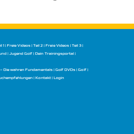
l 1
Freie Videos | Teil 2
Freie Videos | Teil 3
rund
Jugend Golf | Dein Trainingsportal
 – Die wahren Fundamentals
Golf DVDs
Golf
uchempfehlungen
Kontakt
Login