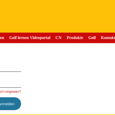
nen
Golf lernen Videoportal
CN
Produkte
Golf
Kontak
rt vergessen?