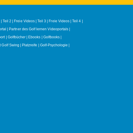
| Teil 2
Freie Videos | Teil 3
Freie Videos | Teil 4
rtal
Partner des Golf lernen Videoportals
ort
Golfbücher | Ebooks | Golfbooks
t Golf Swing
Platzreife
Golf-Psychologie