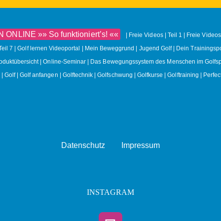
NLINE »» So funktioniert’s! ««
Freie Videos | Teil 1
Freie Videos 
Teil 7
Golf lernen Videoportal | Mein Beweggrund
Jugend Golf | Dein Trainingspo
roduktübersicht
Online-Seminar | Das Bewegungssystem des Menschen im Golfsp
Golf
Golf anfangen
Golftechnik
Golfschwung
Golfkurse
Golftraining
Perfec
Datenschutz
Impressum
INSTAGRAM