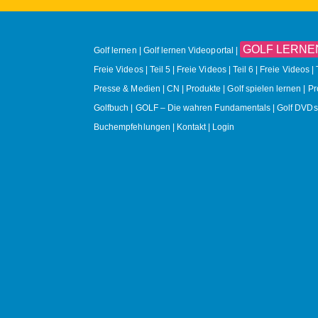
GOLF LERNEN O
Golf lernen
Golf lernen Videoportal
Freie Videos | Teil 5
Freie Videos | Teil 6
Freie Videos | 
Presse & Medien
CN
Produkte
Golf spielen lernen | P
Golfbuch | GOLF – Die wahren Fundamentals
Golf DVDs
Buchempfehlungen
Kontakt
Login