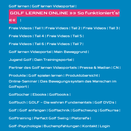
Golf lernen
Golf lernen Videoportal
GOLF LERNEN ONLINE »» So funktioniert’s!
««
Freie Videos | Teil 1
Freie Videos | Teil 2
Freie Videos | Teil 3
Freie Videos | Teil 4
Freie Videos | Teil 5
Freie Videos | Teil 6
Freie Videos | Teil 7
Golf lernen Videoportal | Mein Beweggrund
Jugend Golf | Dein Trainingsportal
Partner des Golf lernen Videoportals
Presse & Medien
CN
Produkte
Golf spielen lernen | Produktübersicht
Online-Seminar | Das Bewegungssystem des Menschen im
Golfsport
Golfbücher | Ebooks | Golfbooks
Golfbuch | GOLF – Die wahren Fundamentals
Golf DVDs
Golf
Golf anfangen
Golftechnik
Golfschwung
Golfkurse
Golftraining
Perfect Golf Swing
Platzreife
Golf-Psychologie
Buchempfehlungen
Kontakt
Login