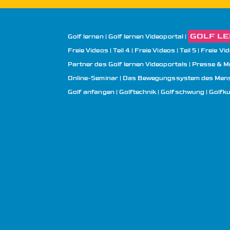
GOLF LER
Golf lernen
Golf lernen Videoportal
Freie Videos | Teil 4
Freie Videos | Teil 5
Freie Vid
Partner des Golf lernen Videoportals
Presse & M
Online-Seminar | Das Bewegungssystem des Mens
Golf anfangen
Golftechnik
Golfschwung
Golfk