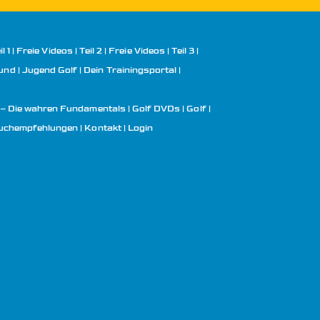
l 1
Freie Videos | Teil 2
Freie Videos | Teil 3
rund
Jugend Golf | Dein Trainingsportal
 – Die wahren Fundamentals
Golf DVDs
Golf
uchempfehlungen
Kontakt
Login