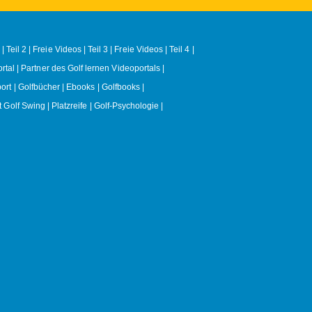
| Teil 2
Freie Videos | Teil 3
Freie Videos | Teil 4
rtal
Partner des Golf lernen Videoportals
ort
Golfbücher | Ebooks | Golfbooks
t Golf Swing
Platzreife
Golf-Psychologie