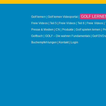
GOLF LERNEN O
Golf lernen
Golf lernen Videoportal
Freie Videos | Teil 5
Freie Videos | Teil 6
Freie Videos | 
Presse & Medien
CN
Produkte
Golf spielen lernen | P
Golfbuch | GOLF – Die wahren Fundamentals
Golf DVDs
Buchempfehlungen
Kontakt
Login