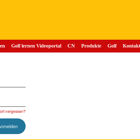
nen
Golf lernen Videoportal
CN
Produkte
Golf
Kontak
rt vergessen?