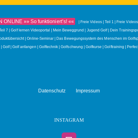
NLINE »» So funktioniert’s! ««
Freie Videos | Teil 1
Freie Videos 
Teil 7
Golf lernen Videoportal | Mein Beweggrund
Jugend Golf | Dein Trainingspo
roduktübersicht
Online-Seminar | Das Bewegungssystem des Menschen im Golfsp
Golf
Golf anfangen
Golftechnik
Golfschwung
Golfkurse
Golftraining
Perfec
Datenschutz
Impressum
INSTAGRAM